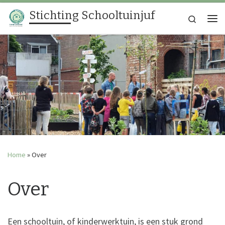
Stichting Schooltuinjuf
Ga naar inhoud
Search
Me
Home
»
Over
Over
Een schooltuin, of kinderwerktuin, is een stuk grond