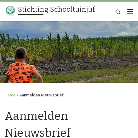
Stichting Schooltuinjuf
Ga naar inhoud
Search
Me
Home
»
Aanmelden Nieuwsbrief
Aanmelden
Nieuwsbrief