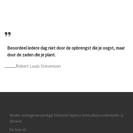
Beoordeel iedere dag niet door de opbrengst die je oogst, maar
door de zaden die je plant.
Robert Louis Stevenson
Starke vertegenwoordigd Oldambt tijdens Schooltuinconferentie in
Almere
De tuin in!